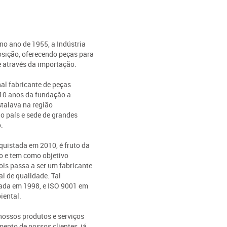
 no ano de 1955, a Indústria
osição, oferecendo peças para
e através da importação.
al fabricante de peças
 10 anos da fundação a
stalava na região
do país e sede de grandes
.
quistada em 2010, é fruto da
o e tem como objetivo
is passa a ser um fabricante
l de qualidade. Tal
tada em 1998, e ISO 9001 em
iental.
nossos produtos e serviços
ento de nossos clientes, já