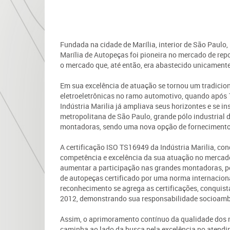
Fundada na cidade de Marília, interior de São Paulo,
Marília de Autopeças foi pioneira no mercado de rep
o mercado que, até então, era abastecido unicament
Em sua excelência de atuação se tornou um tradicion
eletroeletrônicas no ramo automotivo, quando após
Indústria Marilia já ampliava seus horizontes e se in
metropolitana de São Paulo, grande pólo industrial 
montadoras, sendo uma nova opção de fornecimento
A certificação ISO TS16949 da Indústria Marilia, con
competência e excelência da sua atuação no mercad
aumentar a participação nas grandes montadoras, po
de autopeças certificado por uma norma internaciona
reconhecimento se agrega as certificações, conquis
2012, demonstrando sua responsabilidade socioamb
Assim, o aprimoramento contínuo da qualidade dos 
caminha ao lado da busca pela excelência no atendim