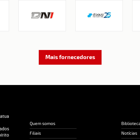
Mais fornecedores
 atua
Quem somos
Biblioteca
tados
Filiais
Notícias
írito