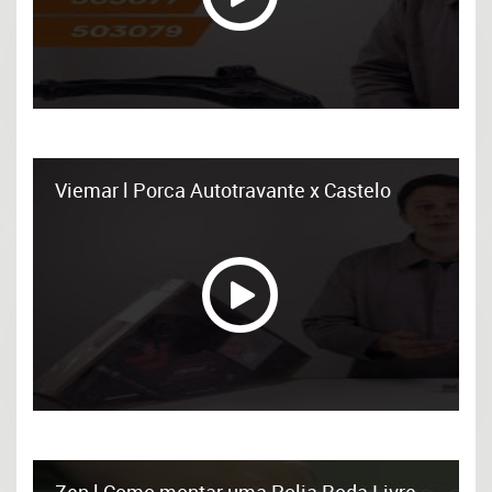
Viemar l Porca Autotravante x Castelo
Zen l Como montar uma Polia Roda Livre